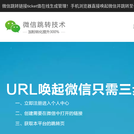
微信跳转链接ticket值在线生成管理！手机浏览器直接唤起微信并跳转