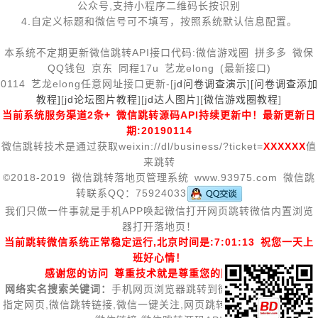
公众号,支持小程序二维码长按识别
4.自定义标题和微信号可不填写，按照系统默认信息配置。
本系统不定期更新微信跳转API接口代码:微信游戏圈 拼多多 微保
QQ钱包 京东 同程17u 艺龙elong (最新接口)
0114 艺龙elong任意网址接口更新-[
jd问卷调查演示
]
[问卷调查添加
教程]
[
jd论坛图片教程
][
jd达人图片
][
微信游戏圈教程
]
当前系统服务渠道2条+ 微信跳转源码API持续更新中！最新更新日
期:20190114
微信跳转技术是通过获取weixin://dl/business/?ticket=
XXXXXX
值
来跳转
©2018-2019 微信跳转落地页管理系统 www.93975.com 微信跳
转联系QQ：75924033
我们只做一件事就是手机APP唤起微信打开网页跳转微信内置浏览
器打开落地页！
当前跳转微信系统正常稳定运行,北京时间是:7:01:13 祝您一天上
班好心情！
感谢您的访问 尊重技术就是尊重您的网络财富！
网络实名搜索关键词：
手机网页浏览器跳转到微信内置浏览器打开
指定网页,微信跳转链接,微信一键关注,网页跳转到微信,浏览器跳转